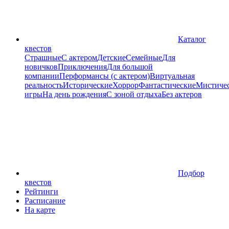
Каталог
квестов
Страшные
С актером
Детские
Семейные
Для
новичков
Приключения
Для большой
компании
Перформансы (с актером)
Виртуальная
реальность
Исторические
Хоррор
Фантастические
Мистиче
игры
На день рождения
С зоной отдыха
Без актеров
Подбор
квестов
Рейтинги
Расписание
На карте