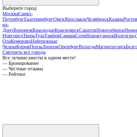
Выберите город
Москва
Санкт-
Петербург
Екатеринбург
Омск
Ярославль
Челябинск
Казань
Ростов
на-
Дону
Воронеж
Краснодар
Красноярск
Саратов
Новосибирск
Нижн
Новгород
Тверь
Тула
Тамбов
Самара
Сочи
Новокузнецк
Волгоград
Ола
Кемерово
Набережные
Челны
Киров
Пенза
Липецк
Оренбург
Вологда
Магнитогорск
Белг
Смотреть все города
Все лучшие квесты в одном месте!
— Бронирование
— Честные отзывы
— Рейтинг