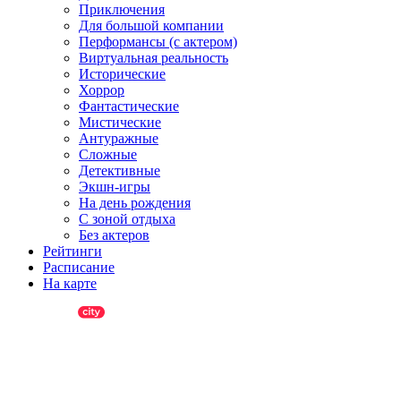
Приключения
Для большой компании
Перформансы (с актером)
Виртуальная реальность
Исторические
Хоррор
Фантастические
Мистические
Антуражные
Сложные
Детективные
Экшн-игры
На день рождения
С зоной отдыха
Без актеров
Рейтинги
Расписание
На карте