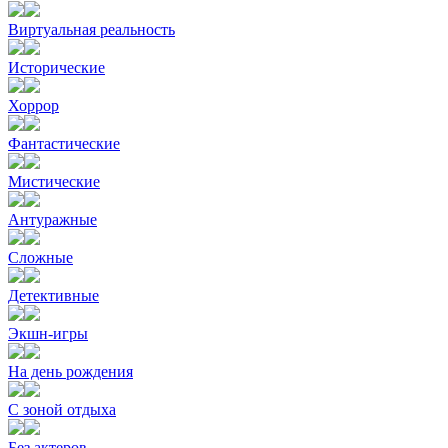
Виртуальная реальность
Исторические
Хоррор
Фантастические
Мистические
Антуражные
Сложные
Детективные
Экшн-игры
На день рождения
С зоной отдыха
Без актеров