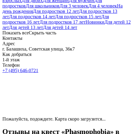
взрослых
Для двоих
Для женщин
Для мужчин
Для
подростков
Для школьников
Для 3 человек
Для 4 человек
На
день рождения
Для подростков 12 лет
Для подростков 13
лет
Для подростков 14 лет
Для подростков 15 лет
Для
подростков 16 лет
Для подростков 17 лет
Новинки
Для детей 12
лет
Для детей 13 лет
Для детей 14 лет
Показать все
Скрыть часть
Контакты
Адрес
г. Балашиха, Советская улица, 36к7
Как добраться
1-й этаж
Телефон
+7 (495) 646-0721
Пожалуйста, подождите. Карта скоро загрузится...
Отзывы на квест «Phasmophobia» в