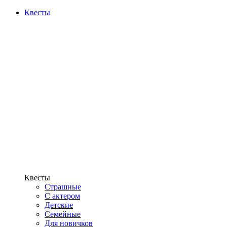
Квесты
Квесты
Страшные
С актером
Детские
Семейные
Для новичков