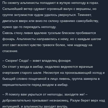
По сюжету альпинисты попадают в жуткую непогоду в горах.
Сильнейший ветер сдувает огромный валун с вершины, но
группе энтузиастов чудом удалось увернуться. Темнеет,
двигаться вверх или вниз по склону сравнимо самоубийству,
нужно где-то переждать непогоду.
Сквозь стену ливня вдалеке тусклым блеском пробивается
фонарь. Альпинисты направились к нему, но с каждым шагом
этот свет вселял чувство тревоги более, чем надежду на
спасение.
– Скорее! Сюда! – зовет владелец фонаря.
Он стоит у входа в амбар, недалеко виднеются мрачные
очертания старого шале. Несмотря на пронизывающий холод и
бьющий словно пощечиной в лицо ливень, группа замерла в
нерешительности перед входом в амбар.
– Я помогу вам укрыться от непогоды, заходите же! –
доброжелательно призывает незнакомец. Разум берет верх над
интуицией, и альпинисты заходят внутрь.