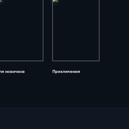
ля новичков
Приключения
Для боль
компании