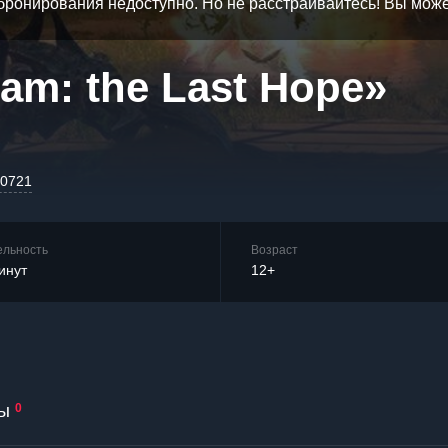
бронирования недоступно. Но не расстраивайтесь! Вы мож
am: the Last Hope»
-0721
ельность
Возраст
инут
12+
ы
0