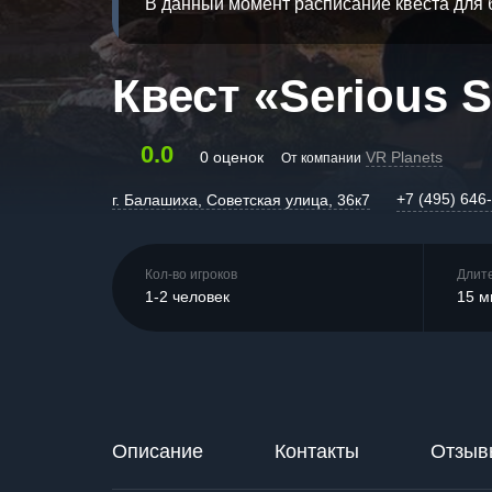
В данный момент расписание квеста для 
Квест «Serious S
0.0
0 оценок
VR Planets
От компании
+7 (495) 646
г. Балашиха, Советская улица, 36к7
Кол-во игроков
Длит
1-2 человек
15 м
Описание
Контакты
Отзыв