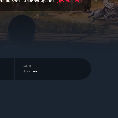
ете выбрать и забронировать
другой квест
.
Сложность
Простая