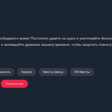
епобедимого вояки! Постоянно давите на курок и уничтожайте беск
е и активируйте древнюю машину времени, чтобы защитить планету
льность
Хоррор
Квесты-ужасы
VR-Квесты
Показать все